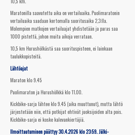
10,5 km.
Maratonilla saavutettu aika on vertailuaika. Puolimaratonin
vertailuaika saadaan kertomalla suoritusaika 2,3:lla.
Molempien matkojen vertailuajat yhdistetään ja paras saa
1000 pistettä, johon muita aikoja verrataan.
10,5 km Hurushölkästä saa suorituspisteen, ei lainkaan
taulukkopisteitä.
Lähtöajat
Maraton klo 9.45
Puolimaraton ja Hurushölkkä klo 11.00.
Kickbike-sarja lähtee klo 9.45 (aika muuttunut), mutta lähtö
järjestetään niin, että potkijat ehtivät juoksijoiden alta pois.
Kickbike-sarja ei koske kalevankiertäjiä.
Ilmoittautuminen päättyy 30.4.2026 klo 23:59. Jälki-