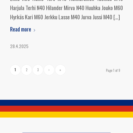
Harjula Terhi N40 Hilander Mirva N40 Huuhka Jouko M60
Hyrkäs Kari M60 Jerkku Lasse M40 Jurva Jussi M40 […]
Read more
28.4.2025
1
2
3
›
»
Page 1 of 9