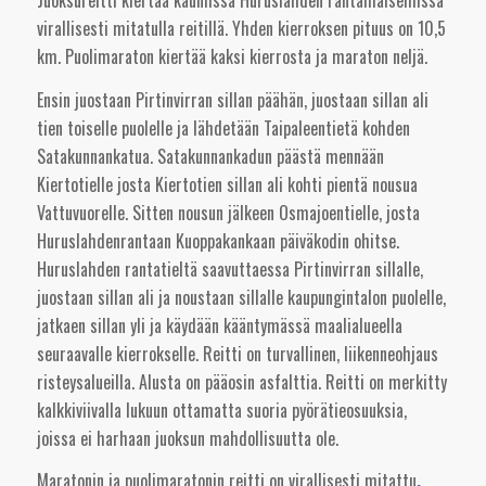
Juoksureitti kiertää kauniissa Huruslahden rantamaisemissa
virallisesti mitatulla reitillä. Yhden kierroksen pituus on 10,5
km. Puolimaraton kiertää kaksi kierrosta ja maraton neljä.
Ensin juostaan Pirtinvirran sillan päähän, juostaan sillan ali
tien toiselle puolelle ja lähdetään Taipaleentietä kohden
Satakunnankatua. Satakunnankadun päästä mennään
Kiertotielle josta Kiertotien sillan ali kohti pientä nousua
Vattuvuorelle. Sitten nousun jälkeen Osmajoentielle, josta
Huruslahdenrantaan Kuoppakankaan päiväkodin ohitse.
Huruslahden rantatieltä saavuttaessa Pirtinvirran sillalle,
juostaan sillan ali ja noustaan sillalle kaupungintalon puolelle,
jatkaen sillan yli ja käydään kääntymässä maalialueella
seuraavalle kierrokselle. Reitti on turvallinen, liikenneohjaus
risteysalueilla. Alusta on pääosin asfalttia. Reitti on merkitty
kalkkiviivalla lukuun ottamatta suoria pyörätieosuuksia,
joissa ei harhaan juoksun mahdollisuutta ole.
Maratonin ja puolimaratonin reitti on virallisesti mitattu
.